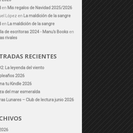
d
en
Mis regalos de Navidad 2025/2026
el López
en
La maldición de la sangre
d
en
La maldición de la sangre
la de escritoras 2024 - Manu's Books
en
as rivales
TRADAS RECIENTES
2: La leyenda del viento
leaños 2026
na tu Kindle 2026
za del mar esmeralda
as Lunares – Club de lectura junio 2026
CHIVOS
 2026