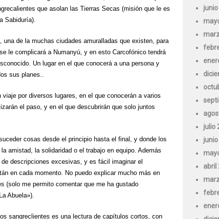
juni
ngrecalientes que asolan las Tierras Secas (misión que le es
a Sabiduría).
mayo
marz
, una de la muchas ciudades amuralladas que existen, para
febr
o se le complicará a Numanyú, y en esto Carcofónico tendrá
ener
esconocido. Un lugar en el que conocerá a una persona y
dici
dos sus planes..
octu
viaje por diversos lugares, en el que conocerán a varios
sept
izarán el paso, y en el que descubrirán que solo juntos
agos
julio
uceder cosas desde el principio hasta el final, y donde los
juni
la amistad, la solidaridad o el trabajo en equipo. Además
mayo
 de descripciones excesivas, y es fácil imaginar el
abril
están en cada momento. No puedo explicar mucho más en
marz
jes (solo me permito comentar que me ha gustado
febr
La Abuela»).
ener
s sangreclientes es una lectura de capítulos cortos, con
dici