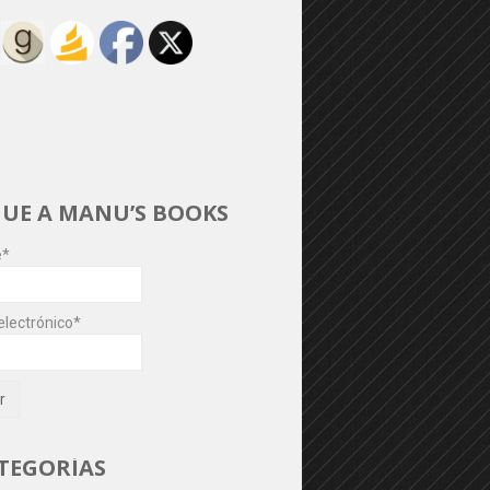
GUE A MANU’S BOOKS
e*
electrónico*
TEGORÍAS