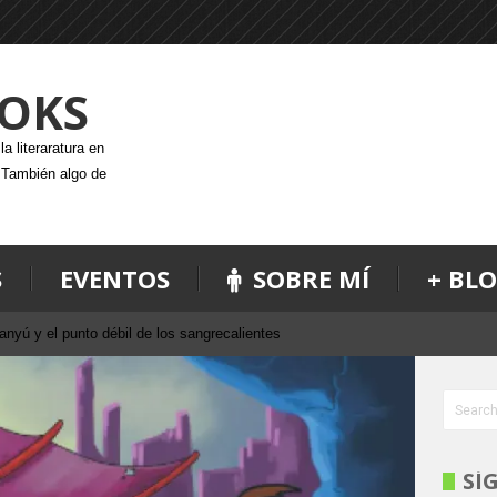
OKS
a literaratura en
. También algo de
S
EVENTOS
SOBRE MÍ
+ BL
nyú y el punto débil de los sangrecalientes
SÍ