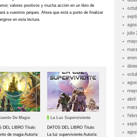
mor, valores positivos y mucha acción en un libro de
octu
ará a vuestros peques. Ahora que está a punto de finalizar
sept
rgirse en esta lectura.
agos
julio
mayo
marz
ener
dici
octu
agos
mayo
abril
marz
febr
uento De Magia
La Luz Superviviente
sept
 DEL LIBRO Título:
DATOS DEL LIBRO Título:
agos
nto de magia Autor/a:
La luz superviviente Autor/a: