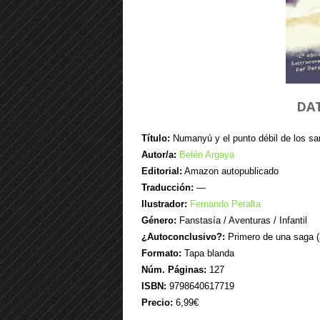
DAT
Título:
Numanyú y el punto débil de los sa
Autor/a:
Belén Argaya
Editorial:
Amazon autopublicado
Traducción:
—
Ilustrador:
Fernando Peralta
Género:
Fanstasía / Aventuras / Infantil
¿Autoconclusivo?:
Primero de una saga (a
Formato:
Tapa blanda
Núm. Páginas:
127
ISBN:
9798640617719
Precio:
6,99€