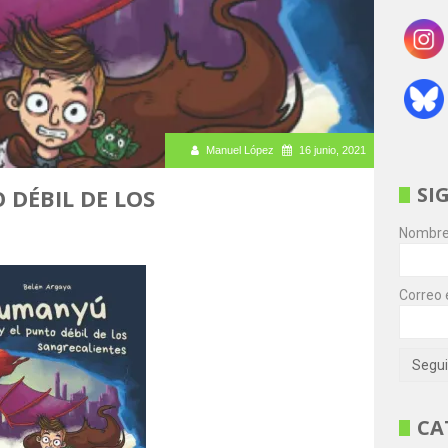
Manuel López
16 junio, 2021
SI
DÉBIL DE LOS
Nombr
Correo 
CA