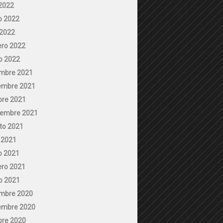
 2022
 2022
 2022
ero 2022
o 2022
embre 2021
embre 2021
bre 2021
iembre 2021
to 2021
o 2021
 2021
ero 2021
o 2021
embre 2020
embre 2020
bre 2020