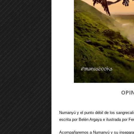
OPI
Numanyú y el punto débil de los sangrecali
escrita por Belén Argaya e ilustrada por Fer
Acompañaremos a Numanyú y su inseparable