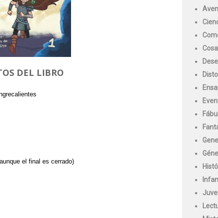
Aven
Cienc
Com
Cosa
Des
OS DEL LIBRO
Disto
Ensa
ngrecalientes
Even
Fábu
Fant
Gene
Géne
unque el final es cerrado)
Histó
Infan
Juve
Lect