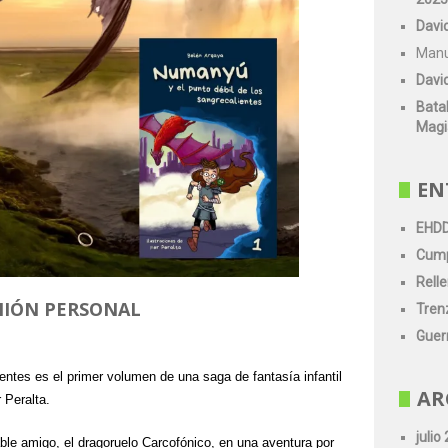
Davi
Manu
Davi
Batal
Magi
EN
EHDD
Cump
Relle
NIÓN PERSONAL
Tren
Guerr
entes es el primer volumen de una saga de fantasía infantil
AR
 Peralta.
julio
 amigo, el dragoruelo Carcofónico, en una aventura por