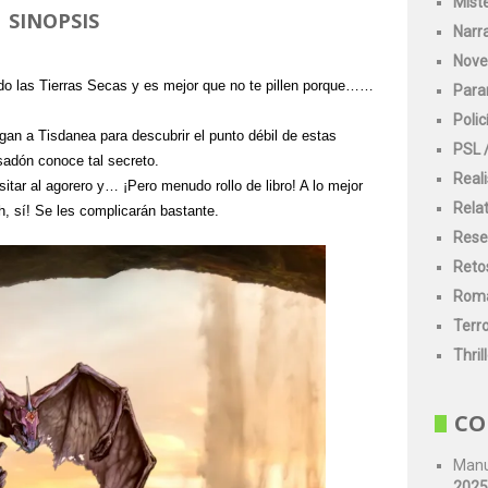
Mist
SINOPSIS
Narr
Nove
do las Tierras Secas y es mejor que no te pillen porque……
Para
Polic
n a Tisdanea para descubrir el punto débil de estas
PSL 
psadón conoce tal secreto.
Real
isitar al agorero y… ¡Pero menudo rollo de libro! A lo mejor
Rela
, sí! Se les complicarán bastante.
Rese
Reto
Romá
Terr
Thril
CO
Manu
2025