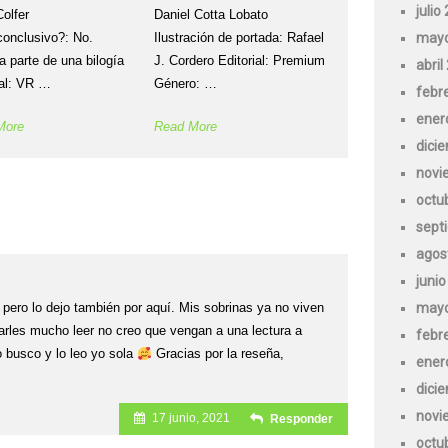
julio
Colfer
Daniel Cotta Lobato
mayo
onclusivo?: No.
Ilustración de portada: Rafael
a parte de una bilogía
J. Cordero Editorial: Premium
abril
ial: VR …
Género: …
febr
ener
More
Read More
dici
novi
octu
sept
agos
juni
mayo
pero lo dejo también por aquí. Mis sobrinas ya no viven
arles mucho leer no creo que vengan a una lectura a
febr
o busco y lo leo yo sola
Gracias por la reseña,
ener
dici
novi
17 junio, 2021
Responder
octu