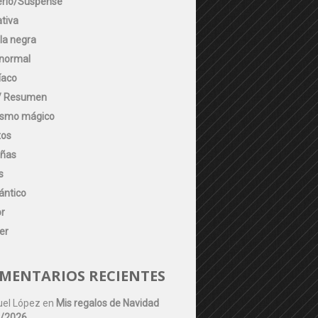
erio/Suspense
ativa
la negra
normal
íaco
/ Resumen
ismo mágico
tos
ñas
s
ntico
or
ler
MENTARIOS RECIENTES
el López
en
Mis regalos de Navidad
/2026