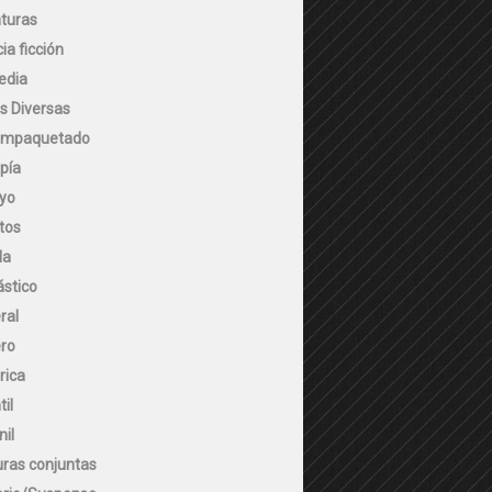
turas
ia ficción
edia
s Diversas
empaquetado
pía
yo
tos
la
ástico
ral
ro
rica
til
nil
uras conjuntas