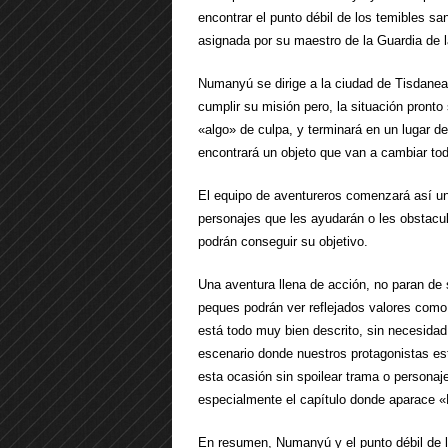
encontrar el punto débil de los temibles sa
asignada por su maestro de la Guardia de l
Numanyú se dirige a la ciudad de Tisdanea
cumplir su misión pero, la situación pront
«algo» de culpa, y terminará en un lugar d
encontrará un objeto que van a cambiar to
El equipo de aventureros comenzará así un 
personajes que les ayudarán o les obstacul
podrán conseguir su objetivo.
Una aventura llena de acción, no paran de s
peques podrán ver reflejados valores como 
está todo muy bien descrito, sin necesidad
escenario donde nuestros protagonistas 
esta ocasión sin spoilear trama o persona
especialmente el capítulo donde aparace «
En resumen, Numanyú y el punto débil de lo