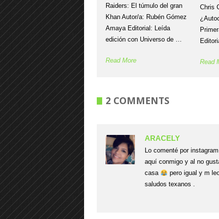
Raiders: El túmulo del gran
Chris 
Khan Autor/a: Rubén Gómez
¿Autoc
Amaya Editorial: Leída
Primer
edición con Universo de …
Editor
Read More
Read 
2 COMMENTS
ARACELY
Lo comenté por instagram 
aquí conmigo y al no gust
casa
pero igual y m le
saludos texanos .