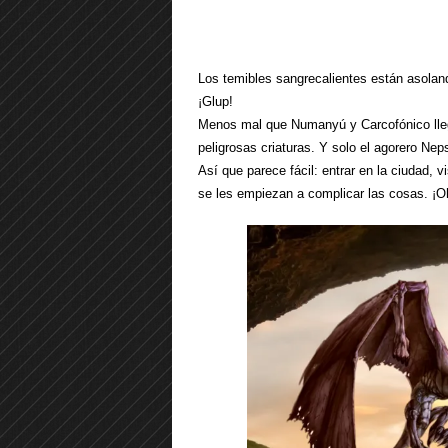
Los temibles sangrecalientes están asolan
¡Glup!
Menos mal que Numanyú y Carcofónico llega
peligrosas criaturas. Y solo el agorero Ne
Así que parece fácil: entrar en la ciudad, v
se les empiezan a complicar las cosas. ¡Oh