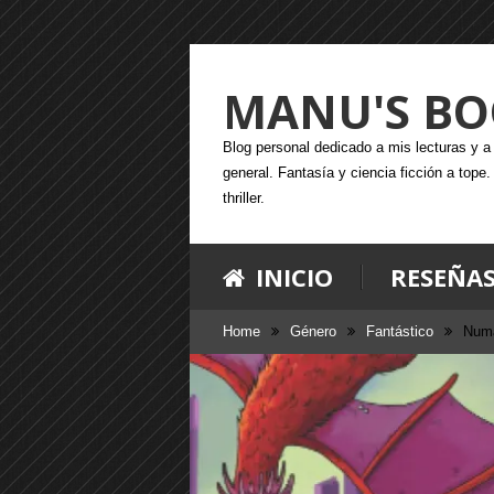
MANU'S BO
Blog personal dedicado a mis lecturas y a l
general. Fantasía y ciencia ficción a tope
thriller.
INICIO
RESEÑA
Home
Género
Fantástico
Numa