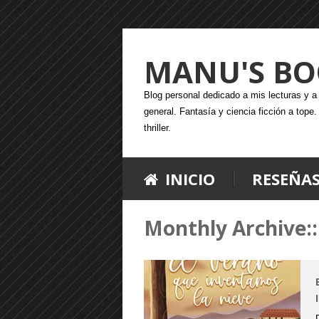
MANU'S BO
Blog personal dedicado a mis lecturas y a l
general. Fantasía y ciencia ficción a tope
thriller.
INICIO
RESEÑA
Monthly Archive::