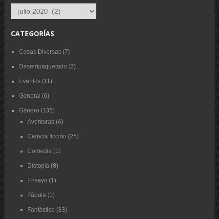
Archivo
de
entradas
CATEGORÍAS
Cosas Diversas
(7)
Desempaquetado
(2)
Eventos
(11)
General
(6)
Género
(135)
Aventuras
(4)
Ciencia ficción
(25)
Comedia
(1)
Distopía
(8)
Ensayo
(1)
Fábula
(1)
Fantástico
(83)