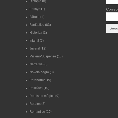
Distopía
(8)
Ensayo
(1)
Correo 
Fábula
(1)
Fantástico
(83)
Histórica
(3)
Infantil
(7)
Juvenil
(12)
Misterio/Suspense
(13)
Narrativa
(8)
Novela negra
(3)
Paranormal
(5)
Policíaco
(10)
Realismo mágico
(9)
Relatos
(2)
Romántico
(10)