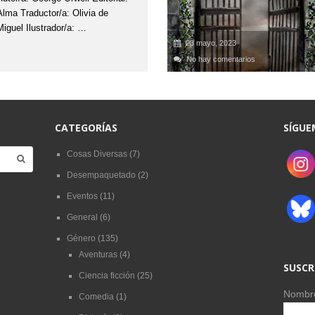
Alma Traductor/a: Olivia de
Miguel Ilustrador/a: …
23 mayo, 2023
No hay comentarios
CATEGORÍAS
SÍGUE
Cosas Diversas
(7)
Desempaquetado
(2)
Eventos
(11)
General
(6)
Género
(135)
Aventuras
(4)
SUSCR
Ciencia ficción
(25)
Nombr
Comedia
(1)