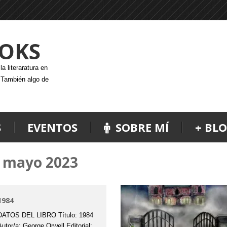
OKS
a literaratura en
. También algo de
S
EVENTOS
SOBRE MÍ
+ BL
mayo 2023
1984
DATOS DEL LIBRO Título: 1984
Autor/a: George Orwell Editorial: