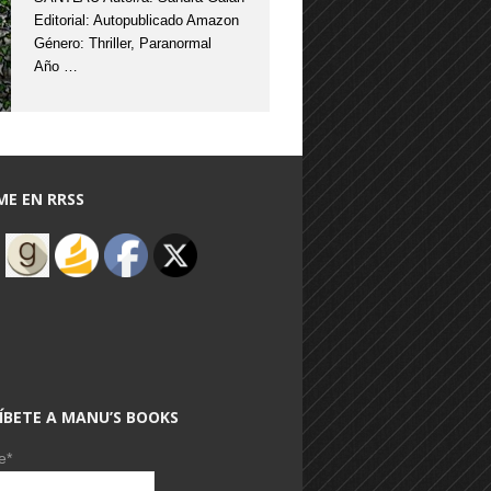
Editorial: Autopublicado Amazon
Género: Thriller, Paranormal
Año …
ME EN RRSS
ÍBETE A MANU’S BOOKS
e*