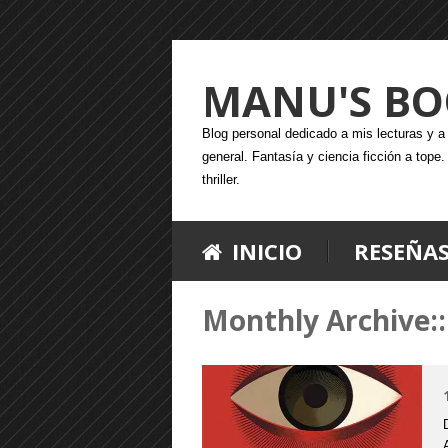
MANU'S BO
Blog personal dedicado a mis lecturas y a l
general. Fantasía y ciencia ficción a tope
thriller.
INICIO
RESEÑA
Monthly Archive::